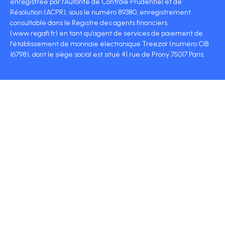
enregistrée par l'Autorité de Contrôle Prudentiel et de
Résolution (ACPR), sous le numéro 89380, enregistrement
consultable dans le Registre des agents financiers
(www.regafi.fr) en tant qu'agent de services de paiement de
l'établissement de monnaie électronique Treezor (numéro CIB
16798), dont le siège social est situé 41 rue de Prony 75017 Paris.