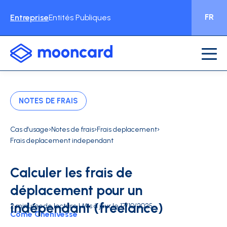
FR
Entreprise
Entités Publiques
NOTES DE FRAIS
›
›
›
Cas d'usage
Notes de frais
Frais deplacement
Frais deplacement independant
Calculer les frais de
déplacement pour un
indépendant (freelance)
2 minutes de lecture | Mis à jour le 17/10/2025
Côme Chenivesse