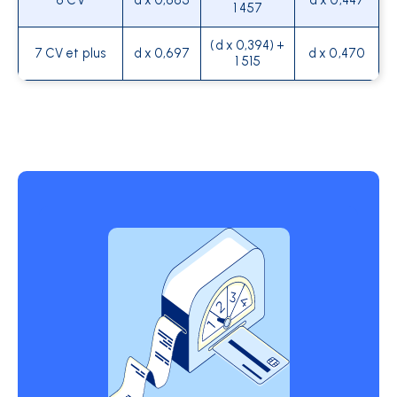
6 CV
d x 0,665
d x 0,447
1 457
(d x 0,394) +
7 CV et plus
d x 0,697
d x 0,470
1 515