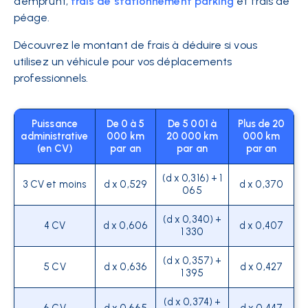
d’emprunt,
frais de stationnement parking
et frais de
péage.
Découvrez le montant de frais à déduire si vous
utilisez un véhicule pour vos déplacements
professionnels.
Puissance
De 0 à 5
De 5 001 à
Plus de 20
administrative
000 km
20 000 km
000 km
(en CV)
par an
par an
par an
(d x 0,316) + 1
3 CV et moins
d x 0,529
d x 0,370
065
(d x 0,340) +
4 CV
d x 0,606
d x 0,407
1 330
(d x 0,357) +
5 CV
d x 0,636
d x 0,427
1 395
(d x 0,374) +