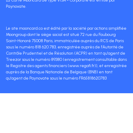
La Carte Mooncard de type VISA ® Corporate est émise par
Paynovate.
Le site mooncard.co est édité par la société par actions simplifiée
Moongroup dont le siège social est situé 72 rue du Faubourg
Saint-Honoré 75008 Paris, immatriculée auprès du RCS de Paris
sous le numéro 818 620 783, enregistrée auprès de l'Autorité de
Contrôle Prudentiel et de Résolution (ACPR) en tant qu'agent de
Treezor sous le numéro 89380 (enregistrement consultable dans
le Registre des agents financiers (www.regafi.fr)), et enregistrée
auprès de la Banque Nationale de Belgique (BNB) en tant
qu'agent de Paynovate sous le numéro FR65818620783