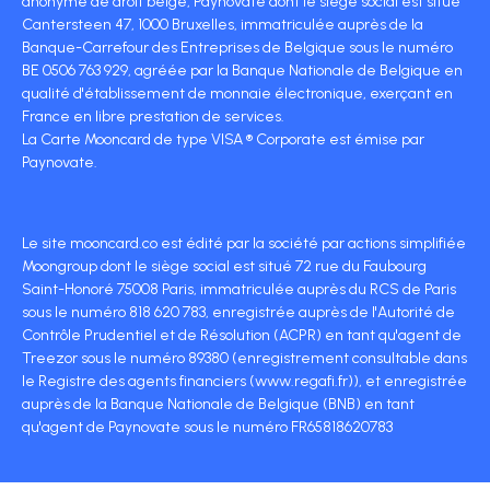
anonyme de droit belge, Paynovate dont le siège social est situé
Cantersteen 47, 1000 Bruxelles, immatriculée auprès de la
Banque-Carrefour des Entreprises de Belgique sous le numéro
BE 0506 763 929, agréée par la Banque Nationale de Belgique en
qualité d'établissement de monnaie électronique, exerçant en
France en libre prestation de services.
La Carte Mooncard de type VISA ® Corporate est émise par
Paynovate.
Le site mooncard.co est édité par la société par actions simplifiée
Moongroup dont le siège social est situé 72 rue du Faubourg
Saint-Honoré 75008 Paris, immatriculée auprès du RCS de Paris
sous le numéro 818 620 783, enregistrée auprès de l'Autorité de
Contrôle Prudentiel et de Résolution (ACPR) en tant qu'agent de
Treezor sous le numéro 89380 (enregistrement consultable dans
le Registre des agents financiers (www.regafi.fr)), et enregistrée
auprès de la Banque Nationale de Belgique (BNB) en tant
qu'agent de Paynovate sous le numéro FR65818620783