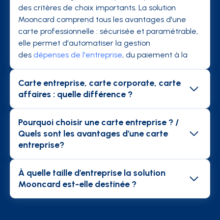
des critères de choix importants. La solution
Mooncard comprend tous les avantages d'une
carte professionnelle : sécurisée et paramétrable,
elle permet d'automatiser la gestion
des
dépenses de l'entreprise
, du paiement à la
comptabilité.
Carte entreprise, carte corporate, carte
affaires : quelle différence ?
Les cartes affaires sont des cartes de crédit
classiques configurée en paiement différé. Le
Pourquoi choisir une carte entreprise ? /
collaborateur peut donc demander le
Quels sont les avantages d’une carte
remboursement avant d'être débité. Les cartes
entreprise?
entreprises ou carte business ont l'avantage
Dans le cadre de leurs missions, les collaborateurs
d'éviter l'avance de frais car elles sont alimentées
de l'entreprise sont amenés à effectuer des
À quelle taille d’entreprise la solution
depuis le compte de l'entreprise. Cependant, ces
dépenses (
déplacements
, repas, abonnement...).
Mooncard est-elle destinée ?
deux cartes n'exonèrent pas les collaborateurs de
La gestion des
notes de frais
liées à ces dépenses
La solution Mooncard est destinée à toutes les
la lourdeur administrative des notes de frais. Les
est fastidieuse, surtout quand l'entreprise n'a pas
entreprises dont les collaborateurs sont amenés à
cartes Corporate sont le meilleur compromis : elles
recours à des solutions de gestion des notes de
faire des dépenses professionnelles. Indépendant,