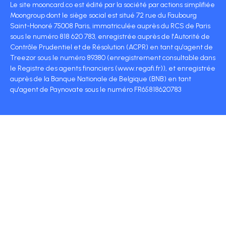
Le site mooncard.co est édité par la société par actions simplifiée
Moongroup dont le siège social est situé 72 rue du Faubourg
Saint-Honoré 75008 Paris, immatriculée auprès du RCS de Paris
sous le numéro 818 620 783, enregistrée auprès de l'Autorité de
Contrôle Prudentiel et de Résolution (ACPR) en tant qu'agent de
Treezor sous le numéro 89380 (enregistrement consultable dans
le Registre des agents financiers (www.regafi.fr)), et enregistrée
auprès de la Banque Nationale de Belgique (BNB) en tant
qu'agent de Paynovate sous le numéro FR65818620783