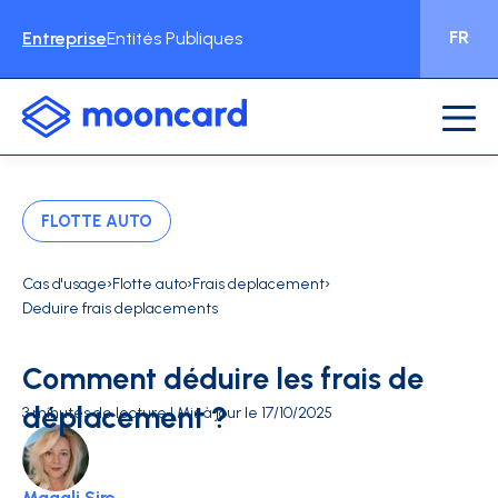
FR
Entreprise
Entités Publiques
FLOTTE AUTO
›
›
›
Cas d'usage
Flotte auto
Frais deplacement
Deduire frais deplacements
Comment déduire les frais de
déplacement ?
3 minutes de lecture | Mis à jour le 17/10/2025
Magali Sire