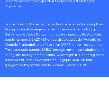
La Carte Mooncard de type VISA ® Corporate est émise par
Paynovate.
Le site mooncard.co est édité par la société par actions simplifiée
Moongroup dont le siège social est situé 72 rue du Faubourg
Saint-Honoré 75008 Paris, immatriculée auprès du RCS de Paris
sous le numéro 818 620 783, enregistrée auprès de l'Autorité de
Contrôle Prudentiel et de Résolution (ACPR) en tant qu'agent de
Treezor sous le numéro 89380 (enregistrement consultable dans
le Registre des agents financiers (www.regafi.fr)), et enregistrée
auprès de la Banque Nationale de Belgique (BNB) en tant
qu'agent de Paynovate sous le numéro FR65818620783