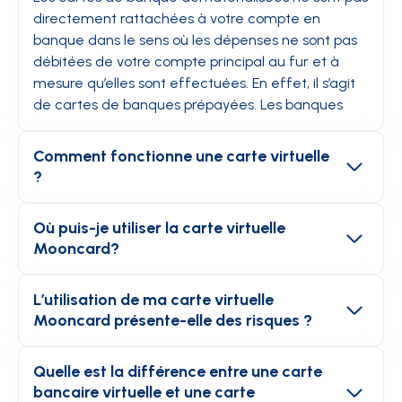
directement rattachées à votre compte en
banque dans le sens où les dépenses ne sont pas
débitées de votre compte principal au fur et à
mesure qu’elles sont effectuées. En effet, il s’agit
de cartes de banques prépayées. Les banques
débitent donc le crédit en amont des opérations,
selon le plafond défini par le client.
Comment fonctionne une carte virtuelle
?
Les cartes bancaires virtuelles s’utilisent de la
même manière que les cartes de banque
Où puis-je utiliser la carte virtuelle
classiques. Pour effectuer des achats sur internet,
Mooncard?
il suffit de renseigner le numéro de la carte, de
Votre carte virtuelle Mooncard peut être utlisée en
préciser sa date d’expiration puis d’insérer le CVV.
ligne pour un achat ponctuel ou récurrent
L’utilisation de ma carte virtuelle
(abonnement).
Mooncard présente-elle des risques ?
On distingue deux catégories de cartes de
banques virtuelles. L’offre à usage unique est
Effectuez vos paiements en toute confiance. Les
pensée pour répondre à des besoins ponctuels :
outils de paramétrages Mooncard vous
Quelle est la différence entre une carte
achat d’un nouvel ordinateur, paiement d’une
permettent une personnalisation de la carte à
bancaire virtuelle et une carte