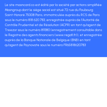
Le site mooncard.co est édité par la société par actions simplifiée
Moongroup dont le siège social est situé 72 rue du Faubourg
Saint-Honoré 75008 Paris, immatriculée auprès du RCS de Paris
sous le numéro 818 620 783, enregistrée auprès de l'Autorité de
Contrôle Prudentiel et de Résolution (ACPR) en tant qu'agent de
Treezor sous le numéro 89380 (enregistrement consultable dans
le Registre des agents financiers (www.regafi.fr)), et enregistrée
auprès de la Banque Nationale de Belgique (BNB) en tant
qu'agent de Paynovate sous le numéro FR65818620783