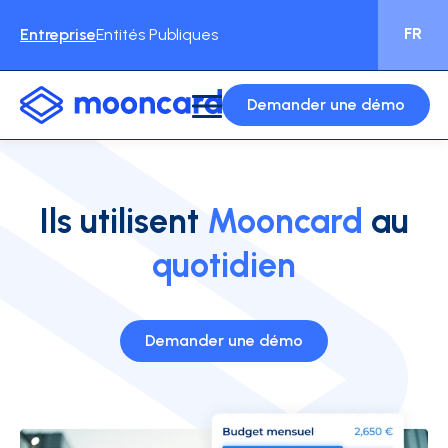
FR
Entreprise
Entités Publiques
Demander une démo
Ils utilisent
Mooncard
au
quotidien
Demander une démo