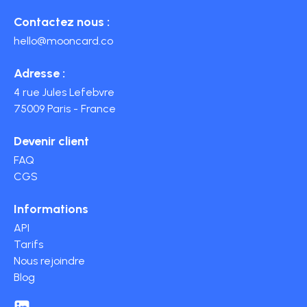
gestion administrative des notes de frais et des
stations, ce qui allonge les trajets et augmente les
professionnelles et permet aux dirigeants de
dépenses professionnelles.
Contactez nous :
coûts d’exploitation. À l’inverse, une carte multi-
confier un moyen de paiement à ses
hello@mooncard.co
enseignes permet de ravitailler partout avec un
collaborateurs très simplement.
meilleur contrôle des dépenses.
Adresse :
4 rue Jules Lefebvre
Mooncard Mobility est la seule
carte carburant
75009 Paris - France
acceptée dans 100 % des stations en France et en
Europe, tout en automatisant la gestion comptable
Devenir client
et la récupération de TVA.
FAQ
CGS
Informations
API
Tarifs
Nous rejoindre
Blog