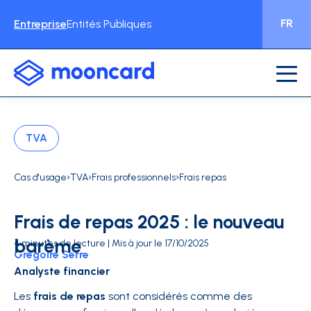
FR
Entreprise
Entités Publiques
TVA
›
›
›
Cas d'usage
TVA
Frais professionnels
Frais repas
Frais de repas 2025 : le nouveau
barème
4 minutes de lecture | Mis à jour le 17/10/2025
Grégoire Serre
Analyste financier
Les
frais de repas
sont considérés comme des