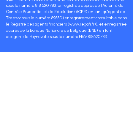
sous le numéro 818 620 783, enregistrée auprès de l'Autorité de
Contrôle Prudentiel et de Résolution (ACPR) en tant qu'agent de
Treezor sous le numéro 89380 (enregistrement consultable dans
le Registre des agents financiers (www.regafi.fr)), et enregistrée
auprès de la Banque Nationale de Belgique (BNB) en tant
qu'agent de Paynovate sous le numéro FR65818620783