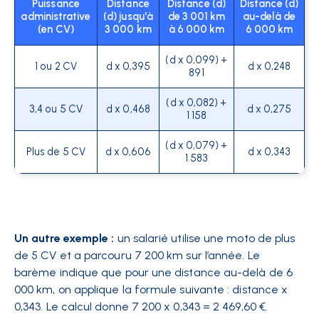
Puissance
Distance
Distance (d)
Distance (d)
administrative
(d) jusqu'à
de 3 001 km
au-delà de
(en CV)
3 000 km
à 6 000 km
6 000 km
(d x 0,099) +
1 ou 2 CV
d x 0,395
d x 0,248
891
(d x 0,082) +
3,4 ou 5 CV
d x 0,468
d x 0,275
1 158
(d x 0,079) +
Plus de 5 CV
d x 0,606
d x 0,343
1 583
Un autre exemple :
un salarié utilise une moto de plus
de 5 CV et a parcouru 7 200 km sur l’année. Le
barème indique que pour une distance au-delà de 6
000 km, on applique la formule suivante : distance x
0,343. Le calcul donne 7 200 x 0,343 = 2 469,60 €.