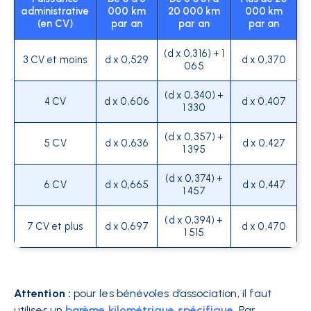
administrative
000 km
20 000 km
000 km
(en CV)
par an
par an
par an
(d x 0,316) + 1
3 CV et moins
d x 0,529
d x 0,370
065
(d x 0,340) +
4 CV
d x 0,606
d x 0,407
1 330
(d x 0,357) +
5 CV
d x 0,636
d x 0,427
1 395
(d x 0,374) +
6 CV
d x 0,665
d x 0,447
1 457
(d x 0,394) +
7 CV et plus
d x 0,697
d x 0,470
1 515
Attention :
pour les bénévoles d’association, il faut
utiliser un
barème kilométrique spécifique
. Par