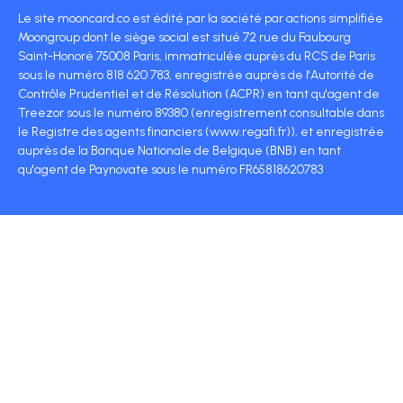
Le site mooncard.co est édité par la société par actions simplifiée
Moongroup dont le siège social est situé 72 rue du Faubourg
Saint-Honoré 75008 Paris, immatriculée auprès du RCS de Paris
sous le numéro 818 620 783, enregistrée auprès de l'Autorité de
Contrôle Prudentiel et de Résolution (ACPR) en tant qu'agent de
Treezor sous le numéro 89380 (enregistrement consultable dans
le Registre des agents financiers (www.regafi.fr)), et enregistrée
auprès de la Banque Nationale de Belgique (BNB) en tant
qu'agent de Paynovate sous le numéro FR65818620783