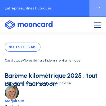
FR
Entreprise
Entités Publiques
NOTES DE FRAIS
›
›
Cas d'usage
Notes de frais
Indemnite kilometrique
Barème kilométrique 2025 : tout
ce qu'il faut savoir
6 minutes de lecture | Mis à jour le 17/10/2025
Magali Sire