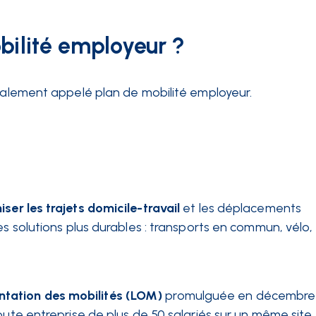
bilité employeur ?
également appelé plan de mobilité employeur.
iser les trajets domicile-travail
et les déplacements
es solutions plus durables : transports en commun, vélo,
ientation des mobilités (LOM)
promulguée en décembre 2
oute entreprise de plus de 50 salariés sur un même site,