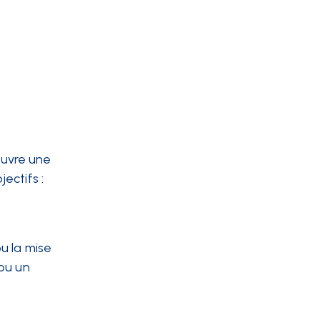
œuvre une
ectifs :
u la mise
 ou un