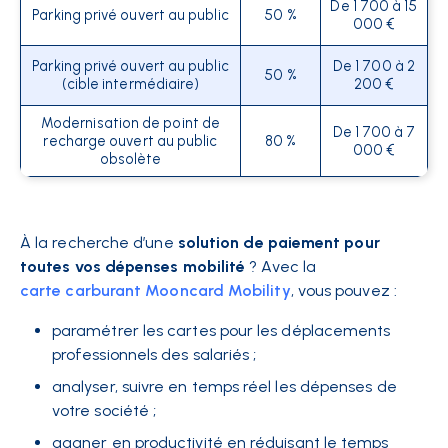
De 1 700 à 15
Parking privé ouvert au public
50 %
000 €
Parking privé ouvert au public
De 1 700 à 2
50 %
(cible intermédiaire)
200 €
Modernisation de point de
De 1 700 à 7
recharge ouvert au public
80 %
000 €
obsolète
À la recherche d’une
solution de paiement pour
toutes vos dépenses mobilité
? Avec la
carte carburant Mooncard Mobility
, vous pouvez :
paramétrer les cartes pour les déplacements
professionnels des salariés ;
analyser, suivre en temps réel les dépenses de
votre société ;
gagner en productivité en réduisant le temps