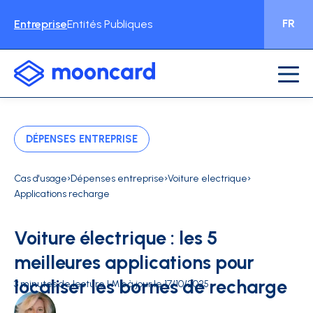
FR
Entreprise
Entités Publiques
DÉPENSES ENTREPRISE
›
›
›
Cas d'usage
Dépenses entreprise
Voiture electrique
Applications recharge
Voiture électrique : les 5
meilleures applications pour
localiser les bornes de recharge
3 minutes de lecture | Mis à jour le 17/10/2025