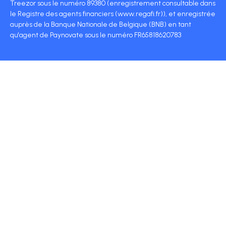
Treezor sous le numéro 89380 (enregistrement consultable dans
le Registre des agents financiers (www.regafi.fr)), et enregistrée
auprès de la Banque Nationale de Belgique (BNB) en tant
qu'agent de Paynovate sous le numéro FR65818620783