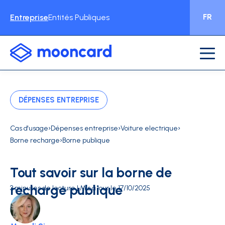
FR
Entreprise
Entités Publiques
DÉPENSES ENTREPRISE
›
›
›
Cas d'usage
Dépenses entreprise
Voiture electrique
›
Borne recharge
Borne publique
Tout savoir sur la borne de
recharge publique
3 minutes de lecture | Mis à jour le 17/10/2025