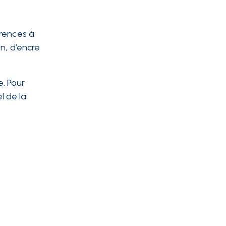
érences à
n, d’encre
e. Pour
l de la