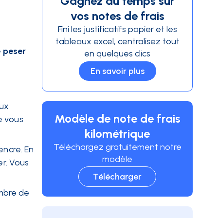
Gagnez du temps sur
vos notes de frais
Fini les justificatifs papier et les
tableaux excel, centralisez tout
e
peser
en quelques clics
En savoir plus
aux
Modèle de note de frais
e vous
kilométrique
Téléchargez gratuitement notre
ncre. En
modèle
r. Vous
Télécharger
mbre de