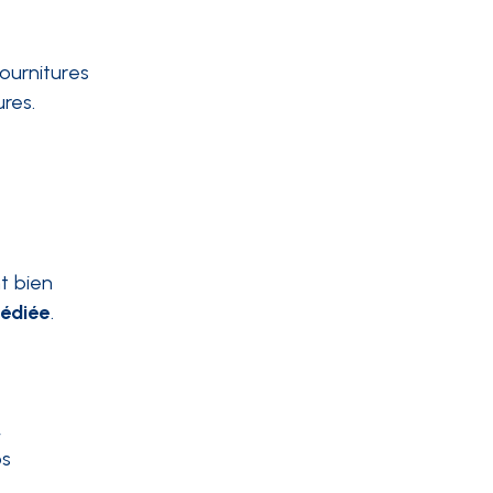
fournitures
ures.
t bien
dédiée
.
,
os