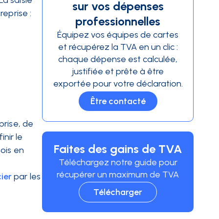
La saisie
sur vos dépenses
eprise :
professionnelles
Équipez vos équipes de cartes
et récupérez la TVA en un clic :
chaque dépense est calculée,
justifiée et prête à être
exportée pour votre déclaration.
Être contacté
prise, de
nir le
Faites des gains de TVA
ois en
Téléchargez notre guide pour
récupérer un maximum de TVA
cier
par les
Télécharger