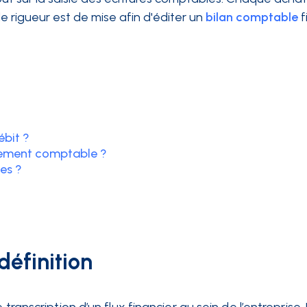
e rigueur est de mise afin d'éditer un
bilan comptable
f
ébit ?
rement comptable ?
es ?
définition