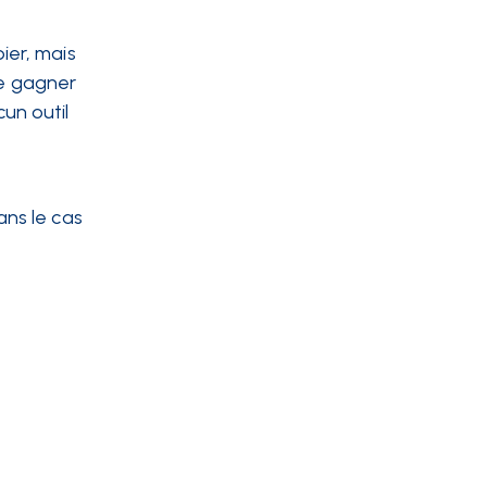
ier, mais
de gagner
cun outil
ns le cas
-