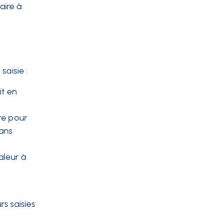
aire à
saisie :
it en
re pour
dans
aleur à
n
rs saisies