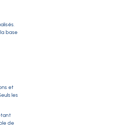
alisés.
r la base
ons et
euls les
étant
ble de