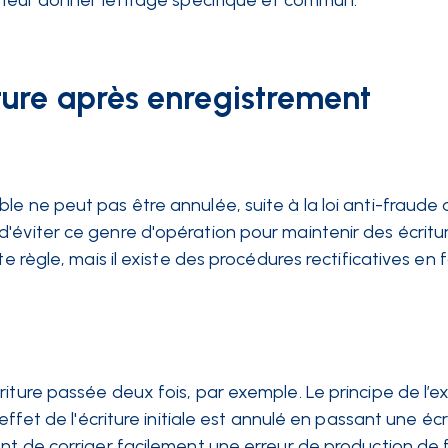
e leur donner lettrage spécifique et commun.
ure après enregistrement
le ne peut pas être annulée, suite à la loi anti-fraude
'éviter ce genre d'opération pour maintenir des écritu
te règle, mais il existe des procédures rectificatives en 
iture passée deux fois, par exemple. Le principe de l’e
effet de l'écriture initiale est annulé en passant une écr
ent de corriger facilement une erreur de production de 