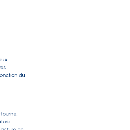
 aux
res
fonction du
xtourne,
iture
facture en