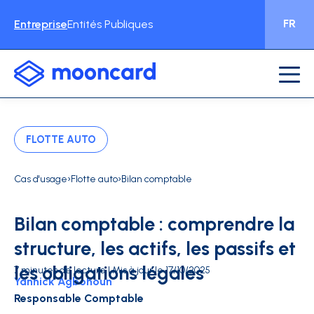
FR
Entreprise
Entités Publiques
FLOTTE AUTO
›
›
Cas d'usage
Flotte auto
Bilan comptable
Bilan comptable : comprendre la
structure, les actifs, les passifs et
les obligations légales
7 minutes de lecture | Mis à jour le 17/10/2025
Yannick Agbohoun
Responsable Comptable