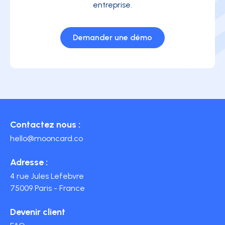
entreprise.
Demander une démo
Contactez nous :
hello@mooncard.co
Adresse :
4 rue Jules Lefebvre
75009 Paris - France
Devenir client