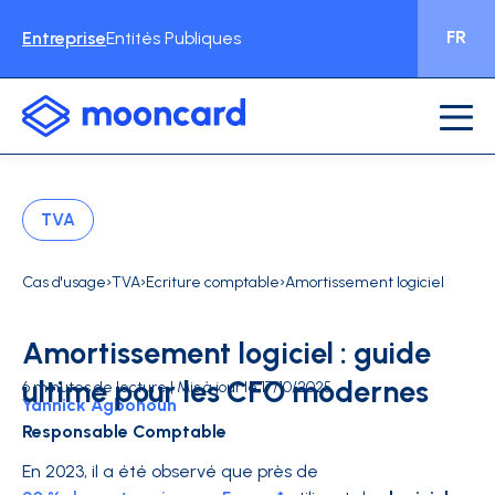
FR
Entreprise
Entités Publiques
TVA
›
›
›
Cas d'usage
TVA
Ecriture comptable
Amortissement logiciel
Amortissement logiciel : guide
ultime pour les CFO modernes
6 minutes de lecture | Mis à jour le 17/10/2025
Yannick Agbohoun
Responsable Comptable
En 2023, il a été observé que près de