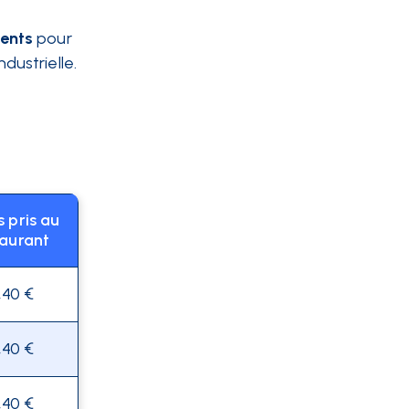
ments
pour
dustrielle.
 pris au
taurant
,40 €
,40 €
,40 €