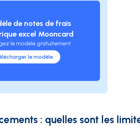
èle de notes de frais
trique excel Mooncard
gez le modèle gratuitement
élécharger le modèle
ements : quelles sont les limit