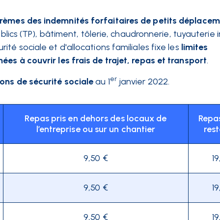
rèmes des indemnités forfaitaires de petits déplace
blics (TP), bâtiment, tôlerie, chaudronnerie, tuyauterie in
té sociale et d'allocations familiales fixe les
limites
es à couvrir les frais de trajet, repas et transport
.
er
ons de sécurité sociale
au 1
janvier 2022.
Repas pris en dehors des locaux de
Repas
l’entreprise ou sur un chantier
res
9,50 €
19
9,50 €
19
9,50 €
19