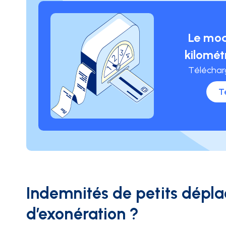
Le mod
kilomé
Téléchar
T
Indemnités de petits déplac
d’exonération ?