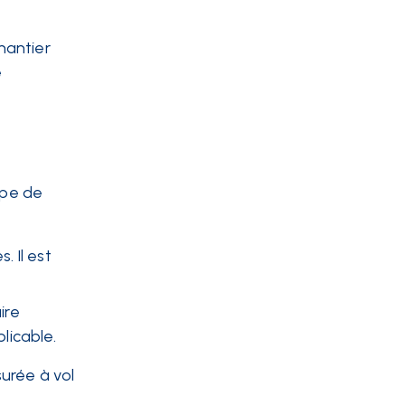
chantier
é
ype de
 Il est
ire
plicable.
urée à vol