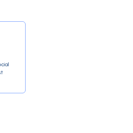
cial
st