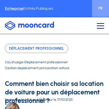
FR
Entreprise
Entités Publiques
DÉPLACEMENT PROFESSIONNEL
›
›
Cas d'usage
Déplacement professionnel
›
Gestion deplacement pro
Location voiture
Comment bien choisir sa location
de voiture pour un déplacement
professionnel ?
3 minutes de lecture | Mis à jour le 17/10/2025