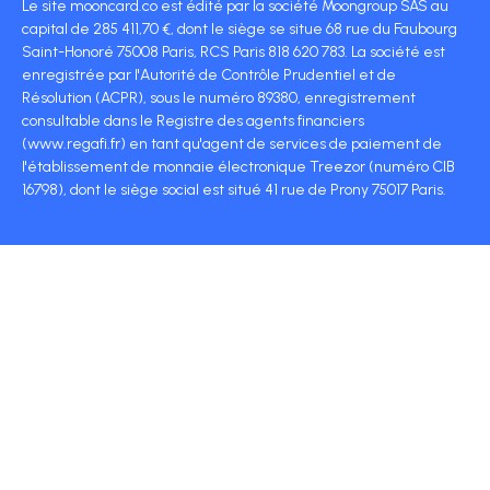
Le site mooncard.co est édité par la société Moongroup SAS au
capital de 285 411,70 €, dont le siège se situe 68 rue du Faubourg
Saint-Honoré 75008 Paris, RCS Paris 818 620 783. La société est
enregistrée par l'Autorité de Contrôle Prudentiel et de
Résolution (ACPR), sous le numéro 89380, enregistrement
consultable dans le Registre des agents financiers
(www.regafi.fr) en tant qu'agent de services de paiement de
l'établissement de monnaie électronique Treezor (numéro CIB
16798), dont le siège social est situé 41 rue de Prony 75017 Paris.