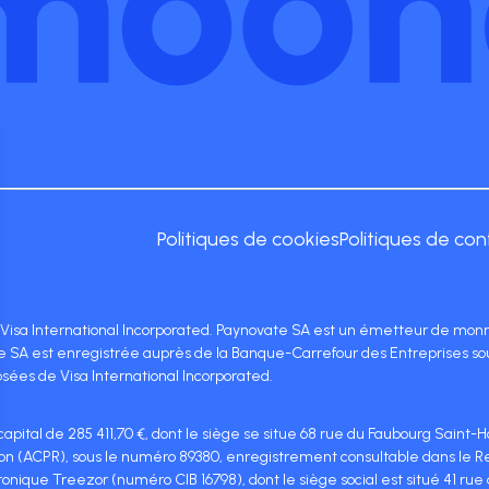
Politiques de cookies
Politiques de con
 Visa International Incorporated. Paynovate SA est un émetteur de mon
vate SA est enregistrée auprès de la Banque-Carrefour des Entreprises 
sées de Visa International Incorporated.
pital de 285 411,70 €, dont le siège se situe 68 rue du Faubourg Saint-Ho
tion (ACPR), sous le numéro 89380, enregistrement consultable dans le Re
tions
que Treezor (numéro CIB 16798), dont le siège social est situé 41 rue d