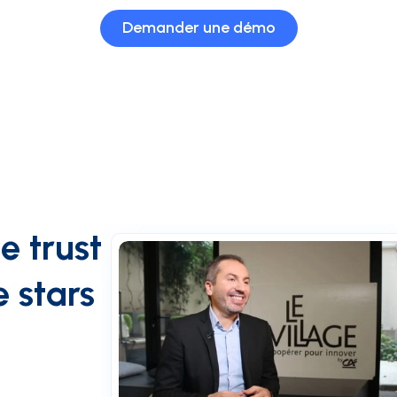
Demander une démo
e trust
 stars