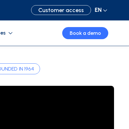
EN
Customer access
ces
Book a demo
Purchase cards
OUNDED IN 1964
Business travel
Expense management software