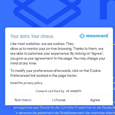
Your data. Your choice.
Like most websites, we use cookies. They
allow us to monitor your on-line browsing. Thanks to them, we
are able to customise your experience. By clicking on “Agree”,
©2026 Mooncard. All rights reserved.
you give us your agreement to this usage. You may change your
mind at any time.
To modify your preferences afterwards, click on the 'Cookie
Preferences' link located in the page footer.
La carte Mooncard est émise par Paynovate SA sous licence de
titulaire d'un passeport dans tous les pays européens. Payno
Read the privacy policy
principal de Visa. Visa et la marque Visa sont des marques dépo
Consent certified by
Non merci
I choose
Agree
Le site mooncard.co est édité par la société Moongroup SAS au ca
enregistrée par l'Autorité de Contrôle Prudentiel et de Résolu
Consent Management Platform: Personalize Your Op
Axeptio consent
de services de paiement de l'établissement de monnaie électroni