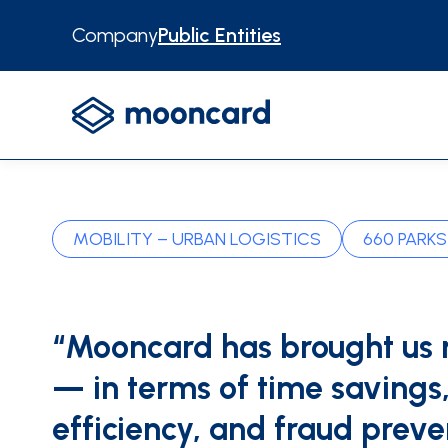
Company
Public Entities
ENTITY TYPE
USE CASES
Central public authorities
MOBILITY – URBAN LOGISTICS
660 PARKS
Expense reports
Collectivités territoriales
VAT recovery
Other use cases
“Mooncard has brought us 
— in terms of time savings
CONTENTS
Blog
About us
Testimoni
efficiency, and fraud preve
INTEGRATIONS
Microsoft Dynamics