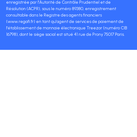
enregistrée par l'Autorité de Contrôle Prudentiel et de
Résolution (ACPR), sous le numéro 89380, enregistrement
consultable dans le Registre des agents financiers
(www.regafi.fr) en tant qu'agent de services de paiement de
l'établissement de monnaie électronique Treezor (numéro CIB
16798), dont le siège social est situé 41 rue de Prony 75017 Paris.