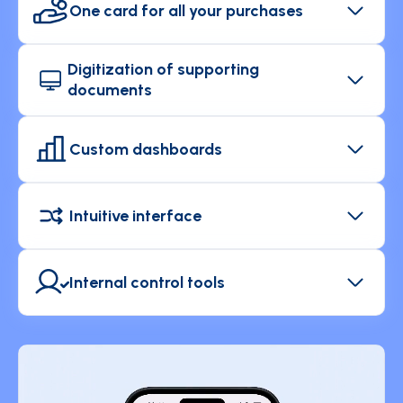
One card for all your purchases
Enjoy simplified management of business
expenses. Mooncard anticipates payments,
Digitization of supporting
generates expense reports, and automatically
documents
transmits them via the Chorus Pro platform.
Set up reminders for missing documents and
automatically scan your receipts from the app.
Custom dashboards
View your purchases by entity, agent, supplier, or
market.
Intuitive interface
Easily manage all your purchases and data from
the expense management platform.
Internal control tools
Generate usage reports and track any monthly
anomalies in just a few clicks from the platform.