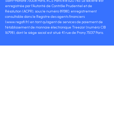
Saint-Honoré 75008 Paris, RCS Paris 818 620 783. La société est
enregistrée par l'Autorité de Contrôle Prudentiel et de
Résolution (ACPR), sous le numéro 89380, enregistrement
consultable dans le Registre des agents financiers
(www.regafi.fr) en tant qu'agent de services de paiement de
l'établissement de monnaie électronique Treezor (numéro CIB
16798), dont le siège social est situé 41 rue de Prony 75017 Paris.