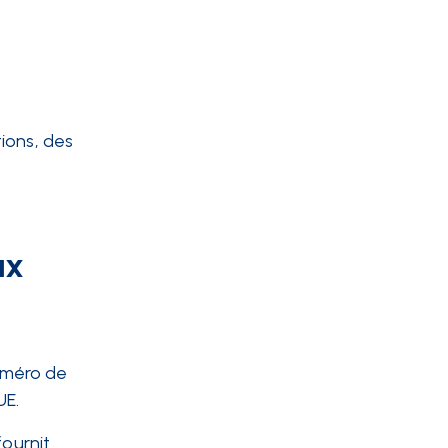
ions, des
ux
numéro de
UE.
fournit