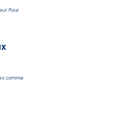
eur. Pour
ux
ices comme