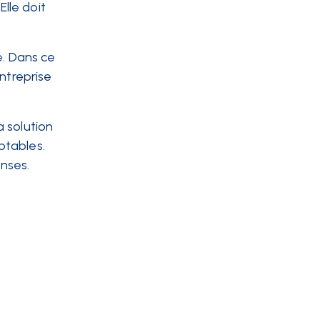
lle doit
e. Dans ce
ntreprise
a solution
ptables.
nses.