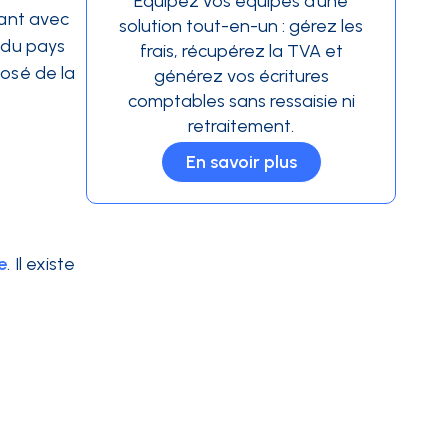
Équipez vos équipes d’une
lant avec
solution tout-en-un : gérez les
le du pays
frais, récupérez la TVA et
posé de la
générez vos écritures
comptables sans ressaisie ni
retraitement.
En savoir plus
e
. Il existe