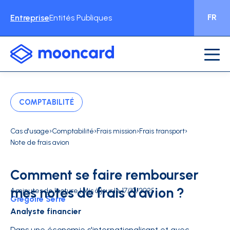
FR
Entreprise
Entités Publiques
COMPTABILITÉ
›
›
›
›
Cas d'usage
Comptabilité
Frais mission
Frais transport
Note de frais avion
Comment se faire rembourser
mes notes de frais d'avion ?
4 minutes de lecture | Mis à jour le 17/10/2025
Grégoire Serre
Analyste financier
Dans une économie s'internationalisant et avec