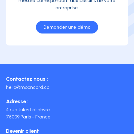
mesure correspondant aux besoins de votre
entreprise.
Demander une démo
Contactez nous :
hello@mooncard.co
Adresse :
4 rue Jules Lefebvre
75009 Paris - France
Devenir client