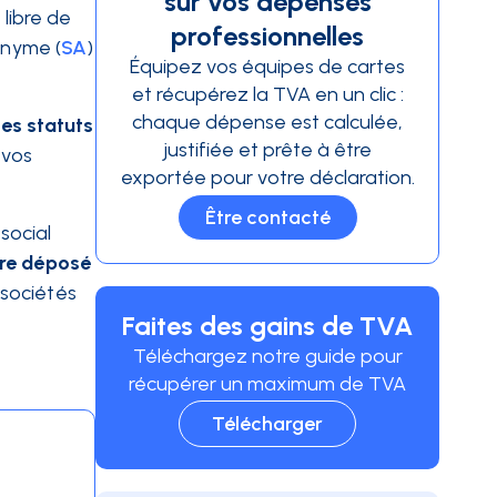
sur vos dépenses
 libre de
professionnelles
onyme (
SA
)
Équipez vos équipes de cartes
et récupérez la TVA en un clic :
chaque dépense est calculée,
les statuts
justifiée et prête à être
 vos
exportée pour votre déclaration.
Être contacté
social
tre déposé
 sociétés
Faites des gains de TVA
Téléchargez notre guide pour
récupérer un maximum de TVA
Télécharger