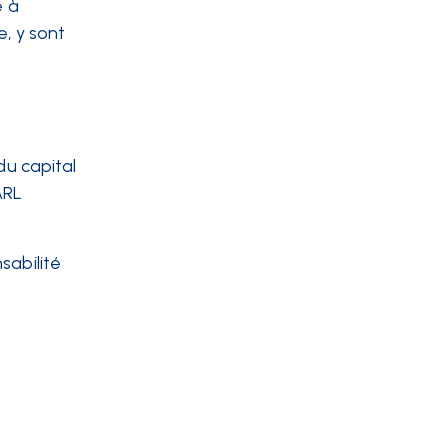
e à
e, y sont
du capital
ARL
sabilité