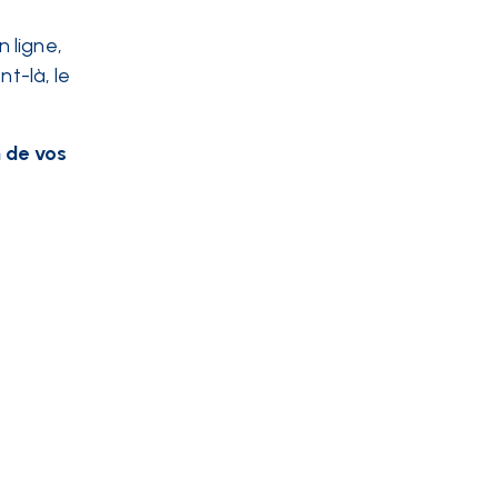
 ligne,
t-là, le
 de vos