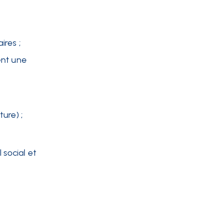
ires ;
ent une
ure) ;
social et