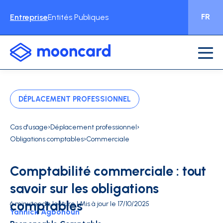
FR
Entreprise
Entités Publiques
DÉPLACEMENT PROFESSIONNEL
›
›
Cas d'usage
Déplacement professionnel
›
Obligations comptables
Commerciale
Comptabilité commerciale : tout
savoir sur les obligations
comptables
6 minutes de lecture | Mis à jour le 17/10/2025
Yannick Agbohoun