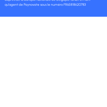
qu'agent de Paynovate sous le numéro FR65818620783