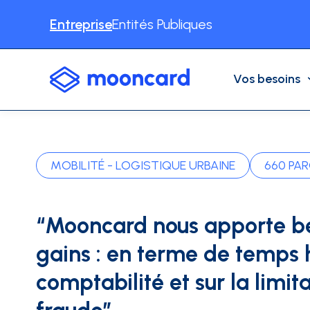
Entreprise
Entités Publiques
Vos besoins
VOS BESOINS
NOS SOLUTIONS
CAS D'USAGE
Automatisation comptable
Notes de frais
MOBILITÉ - LOGISTIQUE URBAINE
660 PAR
Dépenses Professionnelles
Cartes physiques
Récupération de TVA
Déplacements professionnels
“Mooncard nous apporte b
Autres cas d'usages
Cartes virtuelles
gains : en terme de temps 
INDUSTRIES
BTP
Consulting
Associat
CONTENU
Partenaires
comptabilité et sur la limit
Facturation électronique
Livre blancs / Études