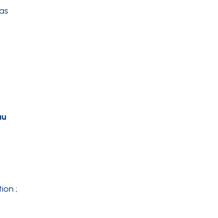
cas
,
au
ion ;