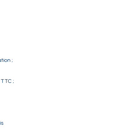
tion ;
 TTC ;
is