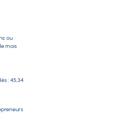
ons ou
 le mois
és : 45,34
repreneurs