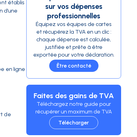
ont établis
sur vos dépenses
on d’une
professionnelles
Équipez vos équipes de cartes
et récupérez la TVA en un clic :
chaque dépense est calculée,
justifiée et prête à être
exportée pour votre déclaration.
Être contacté
ée en ligne
Faites des gains de TVA
Téléchargez notre guide pour
récupérer un maximum de TVA
rt de
Télécharger