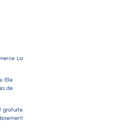
mmerce. La
. Elle
ais de
t gratuite.
blissement