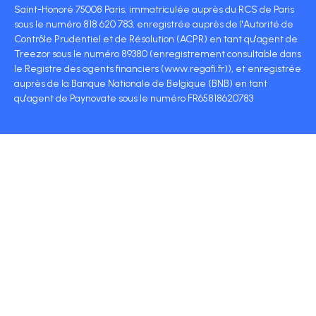
Saint-Honoré 75008 Paris, immatriculée auprès du RCS de Paris
sous le numéro 818 620 783, enregistrée auprès de l'Autorité de
Contrôle Prudentiel et de Résolution (ACPR) en tant qu'agent de
Treezor sous le numéro 89380 (enregistrement consultable dans
le Registre des agents financiers (www.regafi.fr)), et enregistrée
auprès de la Banque Nationale de Belgique (BNB) en tant
qu'agent de Paynovate sous le numéro FR65818620783