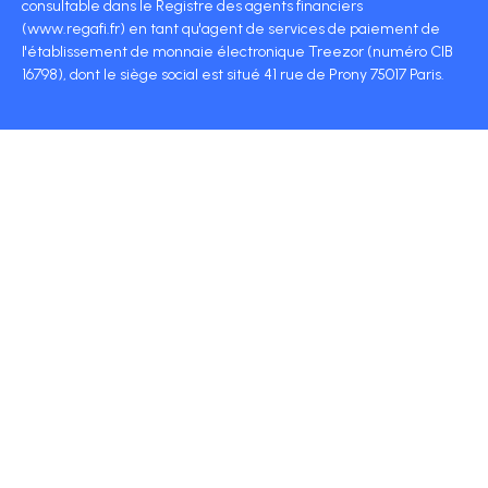
consultable dans le Registre des agents financiers
(www.regafi.fr) en tant qu'agent de services de paiement de
l'établissement de monnaie électronique Treezor (numéro CIB
16798), dont le siège social est situé 41 rue de Prony 75017 Paris.