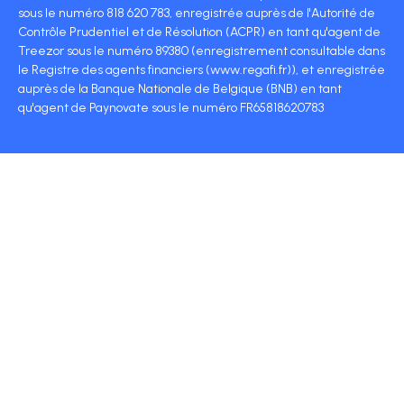
sous le numéro 818 620 783, enregistrée auprès de l'Autorité de
Contrôle Prudentiel et de Résolution (ACPR) en tant qu'agent de
Treezor sous le numéro 89380 (enregistrement consultable dans
le Registre des agents financiers (www.regafi.fr)), et enregistrée
auprès de la Banque Nationale de Belgique (BNB) en tant
qu'agent de Paynovate sous le numéro FR65818620783