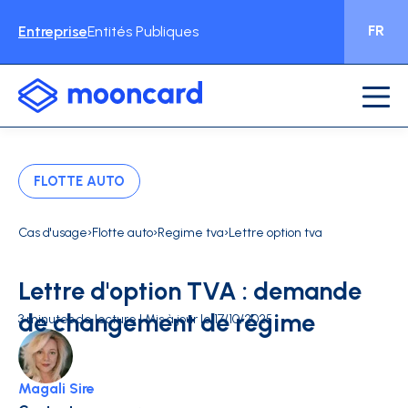
FR
Entreprise
Entités Publiques
FLOTTE AUTO
›
›
›
Cas d'usage
Flotte auto
Regime tva
Lettre option tva
Lettre d'option TVA : demande
de changement de régime
3 minutes de lecture | Mis à jour le 17/10/2025
Magali Sire