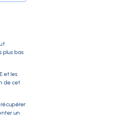
out
s plus bas
E et les
on de cet
s récupérer
enter un