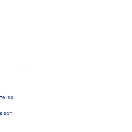
te les
de son