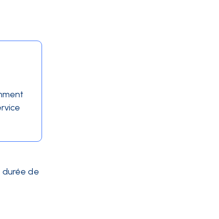
amment
ervice
ne durée de