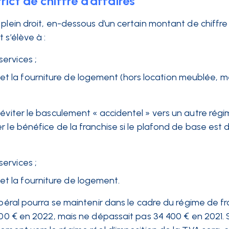
trict de chiffre d’affaires
plein droit, en-dessous d’un certain montant de chiffre 
 s’élève à :
services ;
 et la fourniture de logement (hors location meublée, 
éviter le basculement « accidentel » vers un autre rég
r le bénéfice de la franchise si le plafond de base est
services ;
et la fourniture de logement.
ibéral pourra se maintenir dans le cadre du régime de f
00 € en 2022, mais ne dépassait pas 34 400 € en 2021. S’