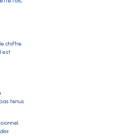
ette fois,
e chiffre
l est
e
, pas tenus
sionnel.
 des