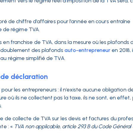
ement vers le régime réel d’imposition de la TVA sera, c
oré de chiffre d’affaires pour l’année en cours entraîne
 de régime TVA.
s en franchise de TVA, dans la mesure où les plafonds d
le doublement des plafonds
auto-entrepreneur
en 2018, i
au régime simplifié de TVA.
 de déclaration
e pour les entrepreneurs : il n’existe aucune obligation d
re où ils ne collectent pas la taxe, ils ne sont, en effet
.
e de collecte de TVA sur les devis et factures du profes
te : «
TVA non applicable, article 293 B du Code Général