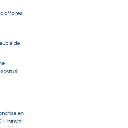
d’affaires.
meublé de
ime
 dépassé
ranchise en
il franchit