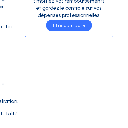
simplifiez vos remboursements
de
et gardez le contrôle sur vos
dépenses professionnelles.
Être contacté
outée :
ime
tration.
-totalité