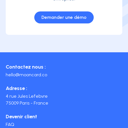
Demander une démo
Contactez nous :
hello@mooncard.co
Adresse :
4 rue Jules Lefebvre
75009 Paris - France
Devenir client
FAQ