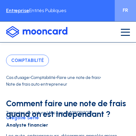
FR
Entreprise
Entités Publiques
COMPTABILITÉ
›
›
›
Cas d'usage
Comptabilité
Faire une note de frais
Note de frais auto entrepreneur
Comment faire une note de frais
quand on est indépendant ?
7 minutes de lecture | Mis à jour le 03/03/2026
Grégoire Serre
Analyste financier
Les auto-entrepreneurs, désormais appelés micro-