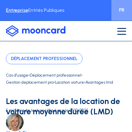
FR
Entreprise
Entités Publiques
DÉPLACEMENT PROFESSIONNEL
›
›
Cas d'usage
Déplacement professionnel
›
›
Gestion deplacement pro
Location voiture
Avantages lmd
Les avantages de la location de
voiture moyenne durée (LMD)
5 minutes de lecture | Mis à jour le 17/10/2025