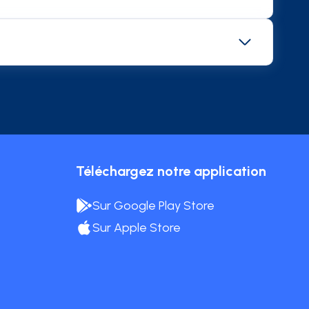
ive des notes de frais. Les cartes Corporate
ses (
déplacements
, repas, abonnement...). La
ais, les notes de frais sont automatisées ainsi
cours à des solutions de gestion des notes de
re des dépenses professionnelles.
. Pratique, sécurisée et fiable, la carte
on Mooncard s'adapte à toutes les tailles et
 un moyen de paiement à ses collaborateurs
se à la charge mentale liée à la gestion
Téléchargez notre application
Sur Google Play Store
Sur Apple Store