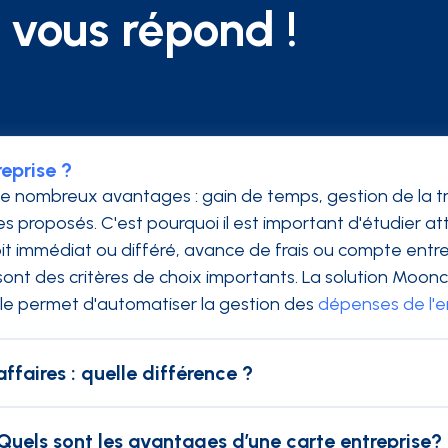
vous répond !
eprise ?
de nombreux avantages : gain de temps, gestion de la tr
es proposés. C'est pourquoi il est important d'étudier a
t immédiat ou différé, avance de frais ou compte entrep
 sont des critères de choix importants. La solution Mo
lle permet d'automatiser la gestion des
dépenses de l'e
ffaires : quelle différence ?
t classiques configurée en paiement différé. Le collab
 carte business ont l'avantage d'éviter l'avance de frai
 Quels sont les avantages d’une carte entreprise?