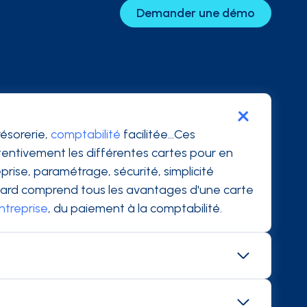
Demander une démo
ésorerie,
comptabilité
facilitée...Ces
ttentivement les différentes cartes pour en
rise, paramétrage, sécurité, simplicité
oncard comprend tous les avantages d'une carte
ntreprise
, du paiement à la comptabilité.
orateur peut donc demander le remboursement
s car elles sont alimentées depuis le compte de