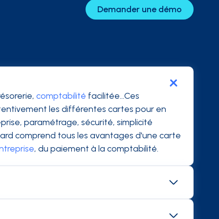
Demander une démo
ésorerie,
comptabilité
facilitée...Ces
ttentivement les différentes cartes pour en
rise, paramétrage, sécurité, simplicité
oncard comprend tous les avantages d'une carte
ntreprise
, du paiement à la comptabilité.
orateur peut donc demander le remboursement
s car elles sont alimentées depuis le compte de