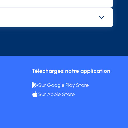
ive des notes de frais. Les cartes Corporate
ses (
déplacements
, repas, abonnement...). La
ais, les notes de frais sont automatisées ainsi
cours à des solutions de gestion des notes de
re des dépenses professionnelles.
. Pratique, sécurisée et fiable, la carte
on Mooncard s'adapte à toutes les tailles et
 un moyen de paiement à ses collaborateurs
se à la charge mentale liée à la gestion
Téléchargez notre application
Sur Google Play Store
Sur Apple Store