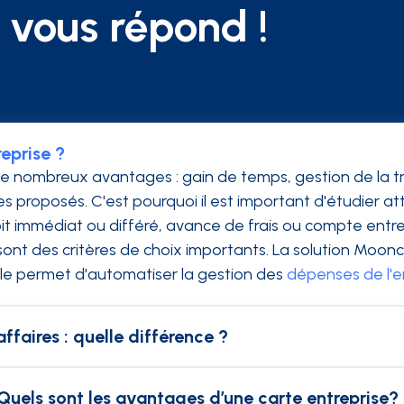
vous répond !
eprise ?
de nombreux avantages : gain de temps, gestion de la tr
es proposés. C'est pourquoi il est important d'étudier a
t immédiat ou différé, avance de frais ou compte entrep
 sont des critères de choix importants. La solution Mo
lle permet d'automatiser la gestion des
dépenses de l'e
ffaires : quelle différence ?
t classiques configurée en paiement différé. Le collab
 carte business ont l'avantage d'éviter l'avance de frai
 Quels sont les avantages d’une carte entreprise?