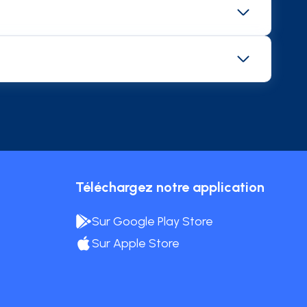
s car elles sont alimentées depuis le compte de
ive des notes de frais. Les cartes Corporate
ses (
déplacements
, repas, abonnement...). La
ais, les notes de frais sont automatisées ainsi
cours à des solutions de gestion des notes de
re des dépenses professionnelles.
. Pratique, sécurisée et fiable, la carte
on Mooncard s'adapte à toutes les tailles et
 un moyen de paiement à ses collaborateurs
se à la charge mentale liée à la gestion
Téléchargez notre application
Sur Google Play Store
Sur Apple Store