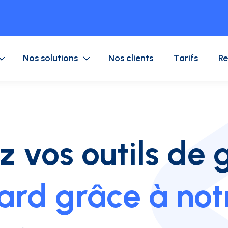
Nos solutions
Nos clients
Tarifs
Re
Application mobile
Dépenses entreprises
Carte Achat
 vos outils de 
Circuit de validation
Flotte auto
Carte Carburant
Logiciel de gestion des dépenses
rd grâce à not
ions
Blog
Témoignages
À propos
Calculateur RO