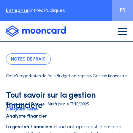
FR
Entreprise
Entités Publiques
NOTES DE FRAIS
›
›
›
Cas d'usage
Notes de frais
Budget entreprise
Gestion financiere
Tout savoir sur la gestion
financière
5 minutes de lecture | Mis à jour le 17/10/2025
Grégoire Serre
Analyste financier
La
gestion financière
d'une entreprise est la base de