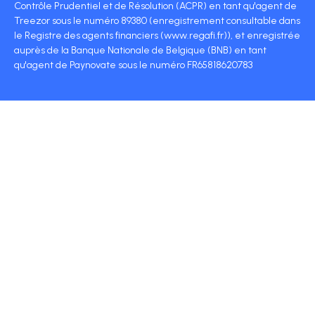
Contrôle Prudentiel et de Résolution (ACPR) en tant qu'agent de
Treezor sous le numéro 89380 (enregistrement consultable dans
le Registre des agents financiers (www.regafi.fr)), et enregistrée
auprès de la Banque Nationale de Belgique (BNB) en tant
qu'agent de Paynovate sous le numéro FR65818620783