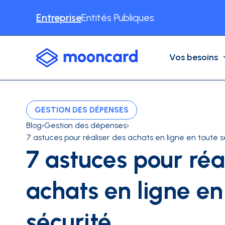
Entreprise
Entités Publiques
Vos besoins
VOS BESOINS
NOS SOLUTIONS
CAS D'USAGE
GESTION DES DÉPENSES
Automatisation comptable
Notes de frais
Dépenses Professionnelles
Blog
›
Gestion des dépenses
›
7 astuces pour réaliser des achats en ligne en toute 
Cartes physiques
Récupération de TVA
7 astuces pour réa
Déplacements professionnels
Autres cas d'usages
Cartes virtuelles
achats en ligne en
INDUSTRIES
BTP
Consulting
Associat
CONTENU
Partenaires
Facturation électronique
sécurité
Livre blancs / Études