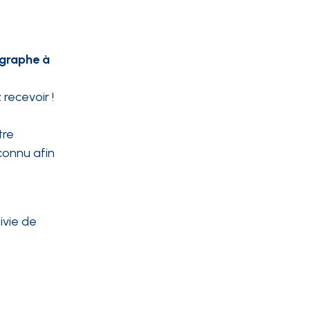
ographe à
recevoir !
tre
connu afin
ivie de