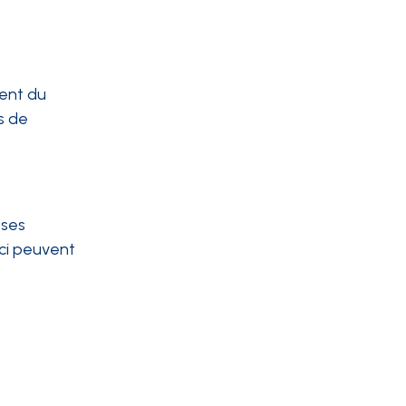
tent du
s de
 ses
-ci peuvent