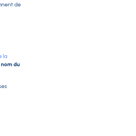
nnent de
 la
e nom du
ses