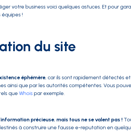
éger votre business voici quelques astuces. Et pour garan
 équipes !
tation du site
 existence éphémère
, car ils sont rapidement détectés e
mes ainsi que par les autorités compétentes. Vous pouvez
 tels que
Whois
par exemple.
’information précieuse
,
mais tous ne se valent pas !
To
 destinés à construire une fausse e-reputation en quelq