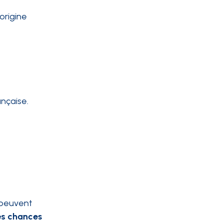
'origine
ançaise.
 peuvent
tes chances