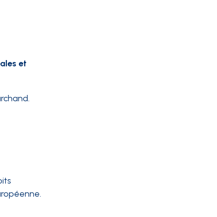
ales et
archand.
its
européenne.