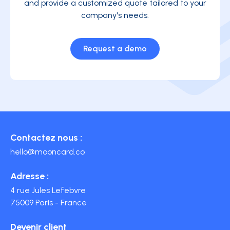
and provide a customized quote tailored to your
company's needs.
Request a demo
Contactez nous :
hello@mooncard.co
Adresse :
4 rue Jules Lefebvre
75009 Paris - France
Devenir client