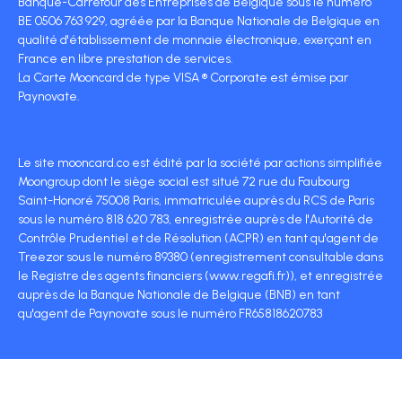
Banque-Carrefour des Entreprises de Belgique sous le numéro
BE 0506 763 929, agréée par la Banque Nationale de Belgique en
qualité d'établissement de monnaie électronique, exerçant en
France en libre prestation de services.
La Carte Mooncard de type VISA ® Corporate est émise par
Paynovate.
Le site mooncard.co est édité par la société par actions simplifiée
Moongroup dont le siège social est situé 72 rue du Faubourg
Saint-Honoré 75008 Paris, immatriculée auprès du RCS de Paris
sous le numéro 818 620 783, enregistrée auprès de l'Autorité de
Contrôle Prudentiel et de Résolution (ACPR) en tant qu'agent de
Treezor sous le numéro 89380 (enregistrement consultable dans
le Registre des agents financiers (www.regafi.fr)), et enregistrée
auprès de la Banque Nationale de Belgique (BNB) en tant
qu'agent de Paynovate sous le numéro FR65818620783