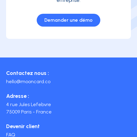
entreprise.
Demander une démo
Contactez nous :
hello@mooncard.co
Adresse :
4 rue Jules Lefebvre
75009 Paris - France
Devenir client
FAQ