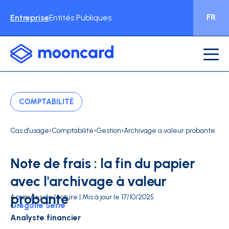
FR
Entreprise
Entités Publiques
COMPTABILITÉ
›
›
›
Cas d'usage
Comptabilité
Gestion
Archivage a valeur probante
Note de frais : la fin du papier
avec l'archivage à valeur
probante
4 minutes de lecture | Mis à jour le 17/10/2025
Grégoire Serre
Analyste financier