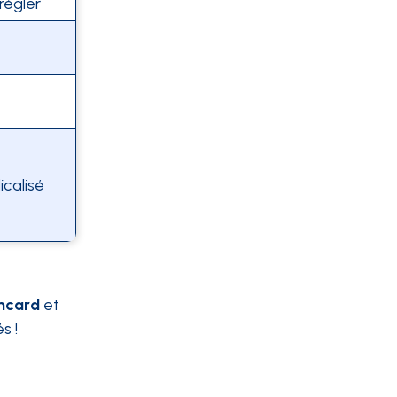
régler
calisé
ncard
et
s !