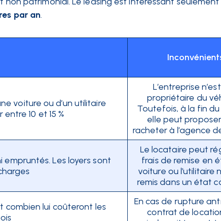
et non patrimonial. Le leasing est intéressant seulement
res par an
.
Inconvénient
L’entreprise n’es
propriétaire du véh
 voiture ou d’un utilitaire
Toutefois, à la fin du
 entre 10 et 15 %
elle peut proposer
racheter à l’agence d
Le locataire peut ré
i empruntés. Les loyers sont
frais de remise en ét
charges
voiture ou l’utilitaire
remis dans un état 
En cas de rupture ant
it combien lui coûteront les
contrat de locatio
ois