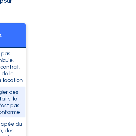
 pour
s
t pas
icule.
 contrat,
 de le
e location
gler des
at si la
 n’est pas
conforme
icipée du
n, des