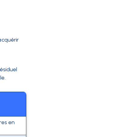
 acquérir
résiduel
le.
ires en