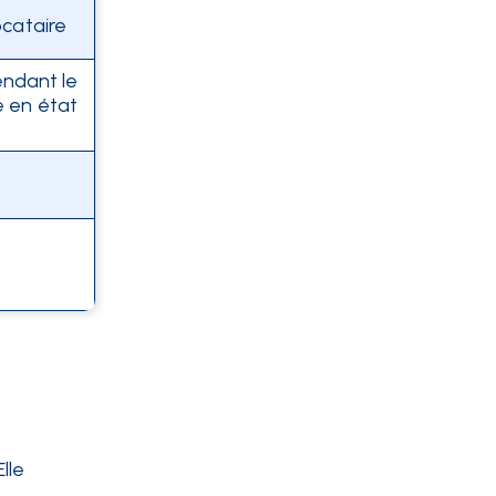
ocataire
endant le
e en état
lle