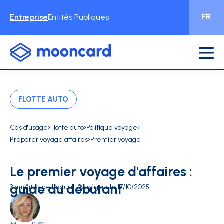
FR
Entreprise
Entités Publiques
FLOTTE AUTO
›
›
›
Cas d'usage
Flotte auto
Politique voyage
›
Preparer voyage affaires
Premier voyage
Le premier voyage d'affaires :
guide du débutant
3 minutes de lecture | Mis à jour le 17/10/2025