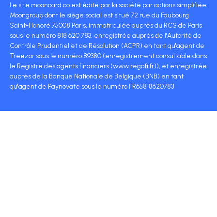
Le site mooncard.co est édité par la société par actions simplifiée
Moongroup dont le siège social est situé 72 rue du Faubourg
Saint-Honoré 75008 Paris, immatriculée auprès du RCS de Paris
sous le numéro 818 620 783, enregistrée auprès de l'Autorité de
Contrôle Prudentiel et de Résolution (ACPR) en tant qu'agent de
Treezor sous le numéro 89380 (enregistrement consultable dans
le Registre des agents financiers (www.regafi.fr)), et enregistrée
auprès de la Banque Nationale de Belgique (BNB) en tant
qu'agent de Paynovate sous le numéro FR65818620783