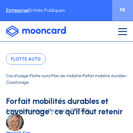
FR
Entreprise
Entités Publiques
FLOTTE AUTO
›
›
›
›
Cas d'usage
Flotte auto
Plan de mobilite
Forfait mobilite durable
Covoiturage
Forfait mobilités durables et
covoiturage : ce qu’il faut retenir
4 minutes de lecture | Mis à jour le 17/10/2025
Magali Sire