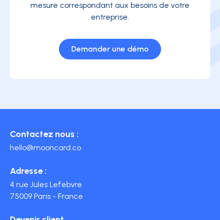
mesure correspondant aux besoins de votre
entreprise.
Demander une démo
Contactez nous :
hello@mooncard.co
Adresse :
4 rue Jules Lefebvre
75009 Paris - France
Devenir client