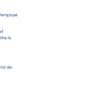
l’employé
ef
ifie la
trat de