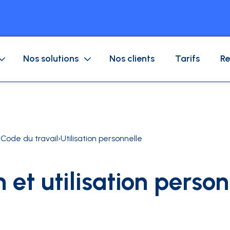
Nos solutions
Nos clients
Tarifs
Re
Application mobile
Dépenses entreprises
Carte Achat
›
Code du travail
›
Utilisation personnelle
Circuit de validation
Flotte auto
Carte Carburant
 et utilisation person
Logiciel de gestion des dépenses
ions
Blog
Témoignages
À propos
Calculateur RO