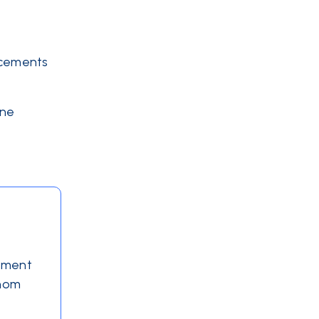
acements
 ne
rement
 nom