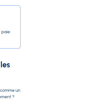
e paie
 les
ré comme un
tement ?