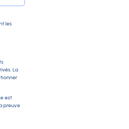
nt les
ts
ivés. La
ationner
le est
la preuve