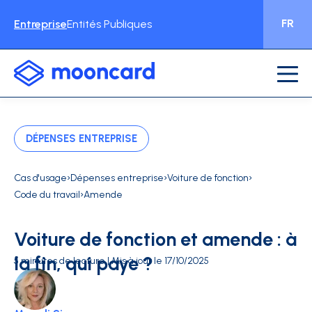
FR
Entreprise
Entités Publiques
DÉPENSES ENTREPRISE
›
›
›
Cas d'usage
Dépenses entreprise
Voiture de fonction
›
Code du travail
Amende
Voiture de fonction et amende : à
la fin, qui paye ?
5 minutes de lecture | Mis à jour le 17/10/2025