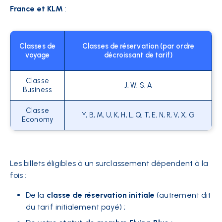
France et KLM
:
Classes de
Classes de réservation (par ordre
voyage
décroissant de tarif)
Classe
J, W, S, A
Business
Classe
Y, B, M, U, K, H, L, Q, T, E, N, R, V, X, G
Economy
Les billets éligibles à un surclassement dépendent à la
fois :
De la
classe de réservation initiale
(autrement dit
du tarif initialement payé) ;