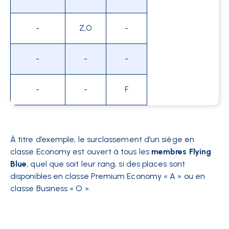
-
Z,O
-
-
-
-
-
-
F
À titre d’exemple, le surclassement d’un siège en
classe Economy est ouvert à tous les
membres Flying
Blue
, quel que soit leur rang, si des places sont
disponibles en classe Premium Economy « A » ou en
classe Business « O ».