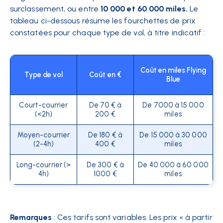
surclassement, ou entre
10 000 et 60 000 miles​.
Le
tableau ci-dessous résume les fourchettes de prix
constatées pour chaque type de vol, à titre indicatif :
Coût en miles Flying
Type de vol
Coût en €
Blue
Court-courrier
De 70 € à
De 7000 à 15 000
(<2h)
200 €
miles
Moyen-courrier
De 180 € à
De 15 000 à 30 000
(2-4h)
400 €
miles
Long-courrier (>
De 300 € à
De 40 000 à 60 000
4h)
1000 €
miles
Remarques
: Ces tarifs sont variables. Les prix « à partir