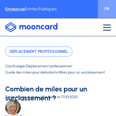
FR
Entreprise
Entités Publiques
DÉPLACEMENT PROFESSIONNEL
›
›
Cas d'usage
Déplacement professionnel
›
Guide des miles pour debutants
Miles pour un surclassement
Combien de miles pour un
surclassement ?
7 minutes de lecture | Mis à jour le 17/10/2025